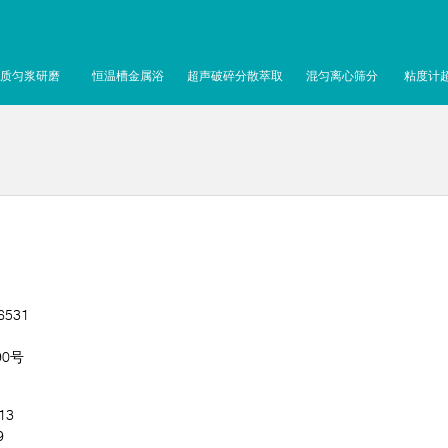
质匀浆研磨
恒温槽金属浴
超声破碎分散萃取
混匀离心筛分
粘度计
6531
0号
13
9