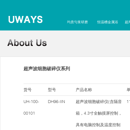
均质匀浆研磨
恒温槽金属浴
超
超声波细胞破碎仪系列
货号
型号
产品名称
单
UH-100-
DH96-IIN
超声波细胞破碎仪(含隔音
11
00101
箱，4.3寸全触摸屏控制，
具有电脑控制及温度控制