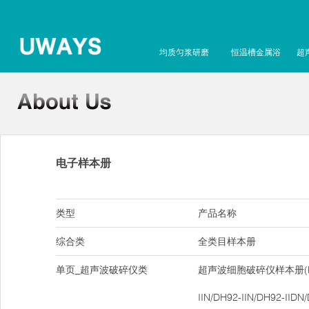
均质匀浆研磨
恒温槽金属浴
超
电子样本册
类型
产品名称
综合类
全类目样本册
单页_超声波破碎仪类
超声波细胞破碎仪样本册(DH9
IIN/DH92-IIN/DH92-IIDN