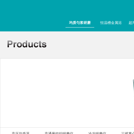
均质匀浆研磨
恒温槽金属浴
超
高压均质器
高通量组织研磨仪
冷冻研磨仪
三维离