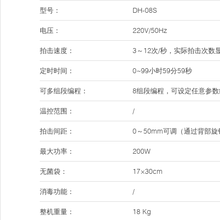
型号：
DH-08S
电压：
220V/50Hz
拍击速度：
3～12次/秒，实际拍击次
定时时间：
0~99小时59分59秒
可多组段编程：
8组段编程，可设定任意参数
温控范围：
/
拍击间距：
0～50mm可调（通过背部
最大功率：
200W
无菌袋：
17×30cm
消毒功能：
/
整机重量：
18 Kg