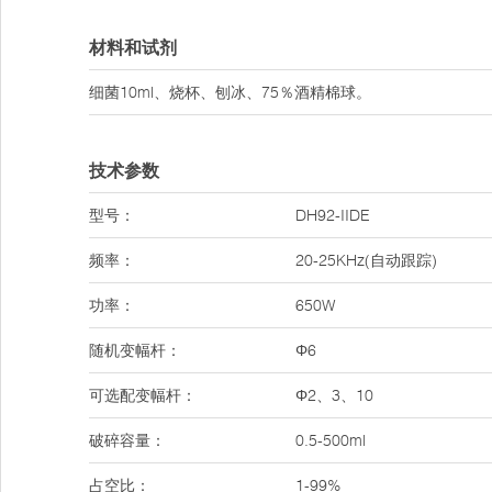
材料和试剂
细菌10ml、烧杯、刨冰、75％酒精棉球。
技术参数
型号：
DH92-IIDE
频率：
20-25KHz(自动跟踪)
功率：
650W
随机变幅杆：
Φ6
可选配变幅杆：
Φ2、3、10
破碎容量：
0.5-500ml
占空比：
1-99%