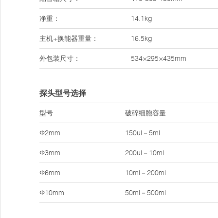
净重：
14.1kg
主机+换能器重量：
16.5kg
外包装尺寸：
534×295×435mm
探头型号选择
型号
破碎细胞容量
Φ2mm
150ul－5ml
Φ3mm
200ul－10ml
Φ6mm
10ml－200ml
Φ10mm
50ml－500ml