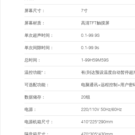
屏幕尺寸：
7寸
屏幕材质：
高清TFT触摸屏
单次超声时间：
0.1-99.9S
单次间隙时间：
0.1-99.9s
总时间：
1-99H59M59S
温控功能*：
有(到达预设温度自动暂停超
可选配功能：
电脑通讯+远程控制+用户密
数据储存：
20组
电源：
220/110V 50Hz/60Hz
电源机箱尺寸：
410*225*290mm
隔音箱尺寸：
470*305*430mm